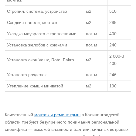
монтаж
Стропил. система, устройство
м2
510
Сэндвич-панели, монтаж
м2
285
Укладка мауэрлата с креплениями
пог. м
400
Установка желобов с крюками
пог. м
240
2 000-3
Установка окон Velux, Roto, Fakro
м2
400
Установка разделок
пог. м
246
Утепление крыши минватой
м2
190
Качественный
монтаж и ремонт крыш
в Калининградской
области требуют безупречного понимания региональной
специфики — высокой влажности Балтики, сильных ветровых