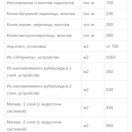
Изготовление и монтаж парапетов
пог. м
700
Конек битумной черепицы, монтаж
пог. м
236
Конек керам. черепицы, монтаж
пог. м
300
Конек металлочерепицы, монтаж
пог. м
280
под ключ, установка
м2
от 700
Из «Этернита», устройство
м2
1050
Из наплавляемого рубероида в 1
м2
350
слой, устройство
Из наплавляемого рубероида в 2
м2
530
слоя, устройство
Мягкая, 1 слой (с водосточн.
м2
446
системой)
Мягкая, 2 слоя (с водосточн.
м2
560
системой)